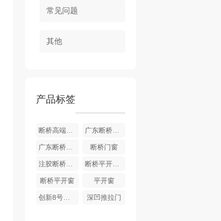
常见问题
其他
产品标签
断桥高端系统窗
广东断桥系统窗
广东断桥系统高端门窗
断桥门窗
注胶断桥平开窗纱一体
断桥平开窗定制
断桥平开窗
平开窗
创新8号推拉门
深凹推拉门